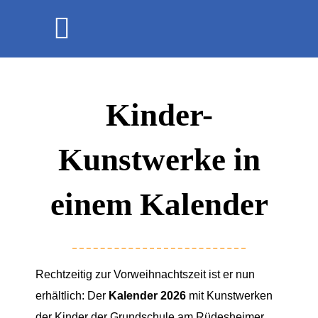
Zum
Inhalt
Toggle
springen
Navigation
Start
Kinder-
Aktuelles
Kunstwerke in
Schulblog
einem Kalender
Förderverein (externer
Link)
Rechtzeitig zur Vorweihnachtszeit ist er nun
Schulsozialarbeit
erhältlich: Der
Kalender 2026
mit Kunstwerken
der Kinder der Grundschule am Rüdesheimer